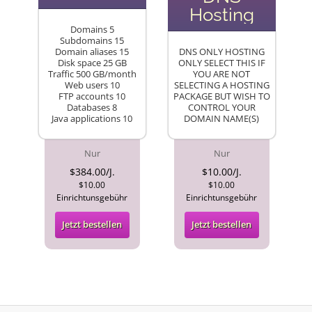
Hosting
Domains 5
Subdomains 15
Domain aliases 15
DNS ONLY HOSTING
Disk space 25 GB
ONLY SELECT THIS IF
Traffic 500 GB/month
YOU ARE NOT
Web users 10
SELECTING A HOSTING
FTP accounts 10
PACKAGE BUT WISH TO
Databases 8
CONTROL YOUR
Java applications 10
DOMAIN NAME(S)
Nur
Nur
$384.00/J.
$10.00/J.
$10.00
$10.00
Einrichtunsgebühr
Einrichtunsgebühr
Jetzt bestellen
Jetzt bestellen