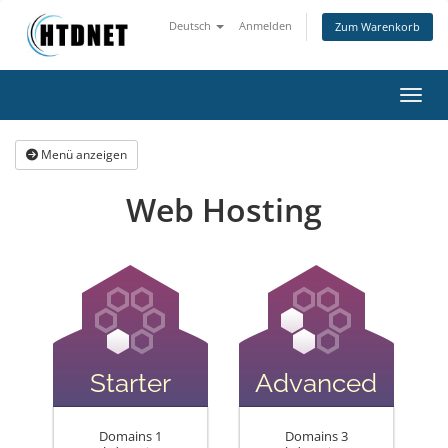
Deutsch
Anmelden
Zum Warenkorb
Navig
Menü anzeigen
Web Hosting
Starter
Advanced
Domains 1
Domains 3