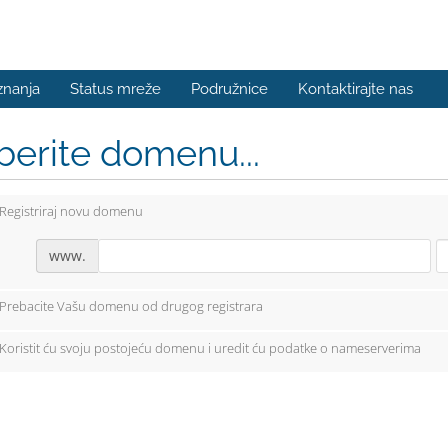
znanja
Status mreže
Podružnice
Kontaktirajte nas
berite domenu...
Registriraj novu domenu
www.
Prebacite Vašu domenu od drugog registrara
Koristit ću svoju postojeću domenu i uredit ću podatke o nameserverima