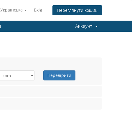
Українська
Вхід
Переглянути кошик
и
Аккаунт
Перевірити