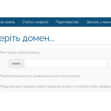
за знань
Статус мережі
Партнерство
Зв'язок з нам
ріть домен...
Реєстрація нового домену
www.
Перенесення вашого домену від іншого реєстратора
Я буду використовувати зареєстрований домен та оновлю name-сервери