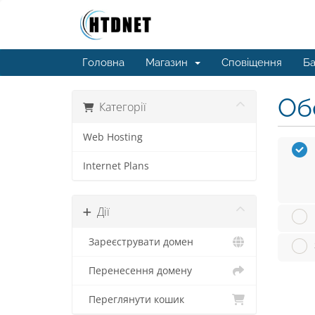
Головна
Магазин
Сповіщення
Ба
Обе
Категорії
Web Hosting
Internet Plans
Дії
Зареєструвати домен
Перенесення домену
Переглянути кошик