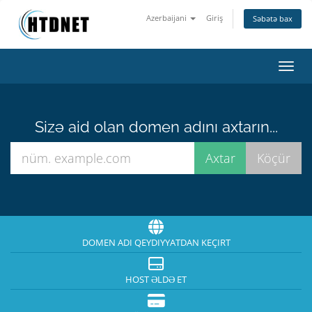
Azerbaijani
Giriş
Səbətə bax
Naviq
Sizə aid olan domen adını axtarın...
DOMEN ADI QEYDIYYATDAN KEÇIRT
HOST ƏLDƏ ET