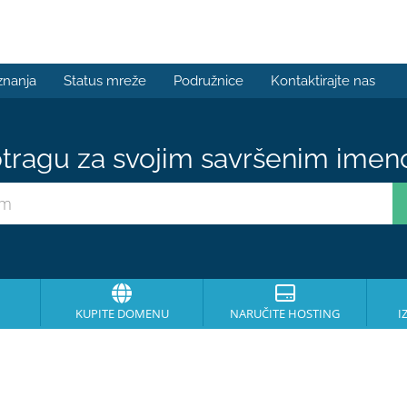
znanja
Status mreže
Podružnice
Kontaktirajte nas
tragu za svojim savršenim ime
KUPITE DOMENU
NARUČITE HOSTING
I