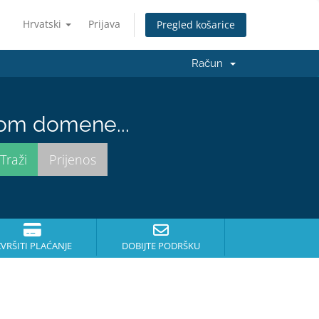
Hrvatski
Prijava
Pregled košarice
Račun
nom domene...
ZVRŠITI PLAĆANJE
DOBIJTE PODRŠKU