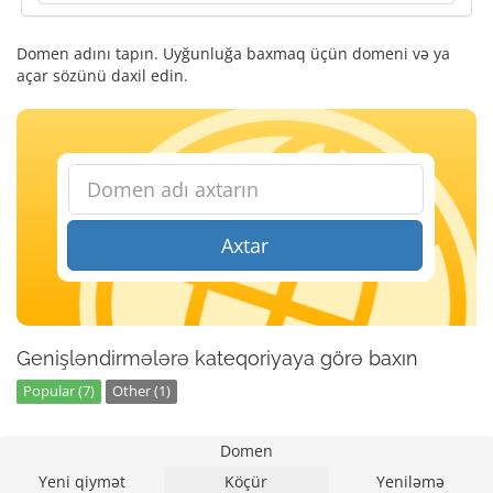
Domen adını tapın. Uyğunluğa baxmaq üçün domeni və ya
açar sözünü daxil edin.
Axtar
Genişləndirmələrə kateqoriyaya görə baxın
Popular (7)
Other (1)
Domen
Yeni qiymət
Köçür
Yeniləmə