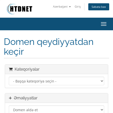
Azerbaijani
Giriş
Səbətə bax
Naviq
Domen qeydiyyatdan
keçir
Kateqoriyalar
Əməliyyatlar