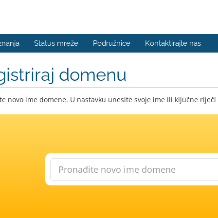
znanja
Status mreže
Podružnice
Kontaktirajte nas
istriraj domenu
e novo ime domene. U nastavku unesite svoje ime ili ključne riječi 