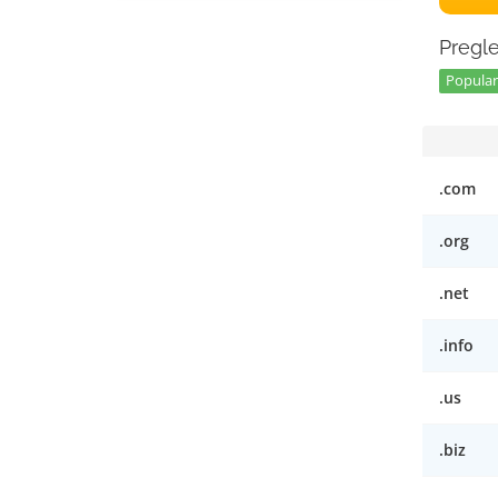
Pregle
Popular 
.com
.org
.net
.info
.us
.biz