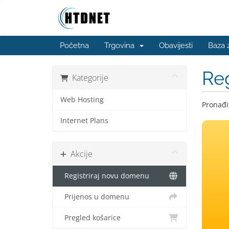
Početna
Trgovina
Obavijesti
Baza 
Reg
Kategorije
Web Hosting
Pronađit
Internet Plans
Akcije
Registriraj novu domenu
Prijenos u domenu
Pregled košarice