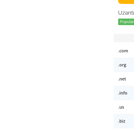
Uzantı
Popular 
.com
.org
.net
.info
.us
.biz